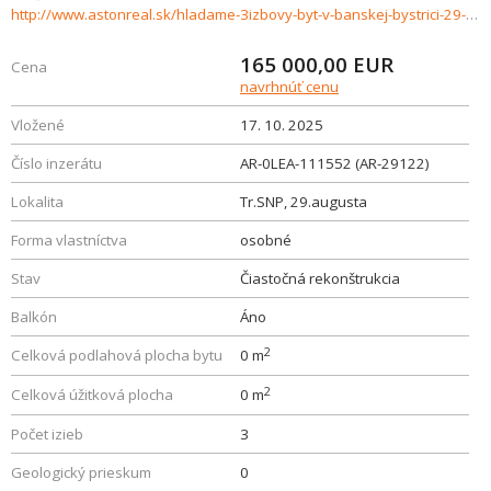
http://www.astonreal.sk/hladame-3izbovy-byt-v-banskej-bystrici-29-augusta-tr-snp-942626
165 000,00
EUR
Cena
navrhnúť cenu
Vložené
17. 10. 2025
Číslo inzerátu
AR-0LEA-111552 (AR-29122)
Lokalita
Tr.SNP, 29.augusta
Forma vlastníctva
osobné
Stav
Čiastočná rekonštrukcia
Balkón
Áno
2
Celková podlahová plocha bytu
0 m
2
Celková úžitková plocha
0 m
Počet izieb
3
Geologický prieskum
0