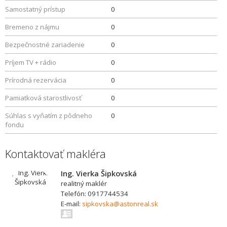
Samostatný prístup
0
Bremeno z nájmu
0
Bezpečnostné zariadenie
0
Príjem TV + rádio
0
Prírodná rezervácia
0
Pamiatková starostlivosť
0
Súhlas s vyňatím z pôdneho
0
fondu
Kontaktovať makléra
Ing. Vierka Šipkovská
realitný maklér
Telefón: 0917744534
E-mail:
sipkovska@astonreal.sk