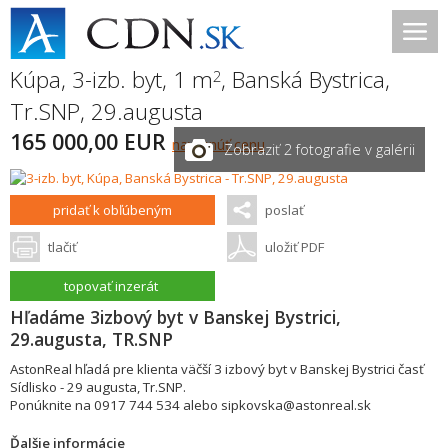
Kúpa, 3-izb. byt, 1 m
,
Banská Bystrica
,
2
Tr.SNP, 29.augusta
165 000,00 EUR
navrhnúť cenu
Zobraziť 2 fotografie v galérii
pridať k obľúbeným
poslať
tlačiť
uložiť PDF
topovať inzerát
Hľadáme 3izbový byt v Banskej Bystrici,
29.augusta, TR.SNP
AstonReal hľadá pre klienta väčší 3 izbový byt v Banskej Bystrici časť
Sídlisko - 29 augusta, Tr.SNP.
Ponúknite na 0917 744 534 alebo sipkovska@astonreal.sk
Ďalšie informácie