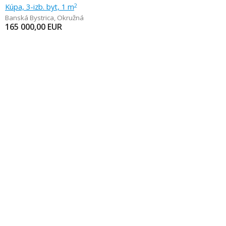
Kúpa, 3-izb. byt, 1 m
2
Banská Bystrica
,
Okružná
165 000,00
EUR