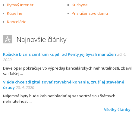
Bytový interiér
Kuchyne
Kúpeľne
Príslušenstvo domu
Kancelárie
Najnovšie články
Košické biznis centrum kúpili od Penty jej bývalí manažéri
20. 4.
2020
Developer pokračuje vo výpredaji kancelárskych nehnuteľností, zbavil
sa ďalšej
Vláda chce zdigitalizovať stavebné konanie, zruší aj stavebné
úrady
20. 4. 2020
Nájomné byty bude kabinet hľadať aj pasportizáciou štátnych
nehnuteľností
Všetky články