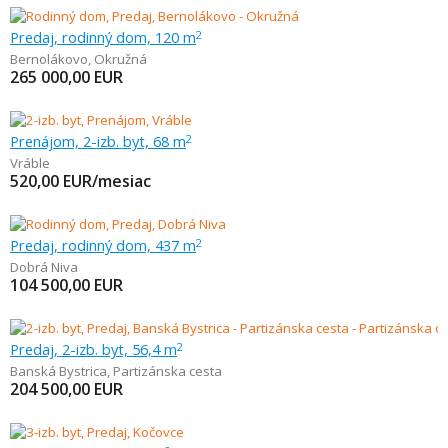
Predaj, rodinný dom, 120 m
2
Bernolákovo
,
Okružná
265 000,00
EUR
Prenájom, 2-izb. byt, 68 m
2
Vráble
520,00
EUR/mesiac
Predaj, rodinný dom, 437 m
2
Dobrá Niva
104 500,00
EUR
Predaj, 2-izb. byt, 56,4 m
2
Banská Bystrica
,
Partizánska cesta
204 500,00
EUR