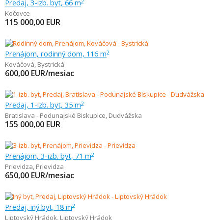
Predaj, 3-izb. byt, 66 m
2
Kočovce
115 000,00
EUR
Prenájom, rodinný dom, 116 m
2
Kováčová
,
Bystrická
600,00
EUR/mesiac
Predaj, 1-izb. byt, 35 m
2
Bratislava - Podunajské Biskupice
,
Dudvážska
155 000,00
EUR
Prenájom, 3-izb. byt, 71 m
2
Prievidza
,
Prievidza
650,00
EUR/mesiac
Predaj, iný byt, 18 m
2
Liptovský Hrádok
,
Liptovský Hrádok