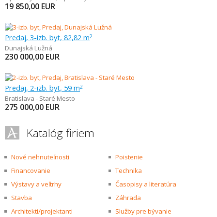
19 850,00
EUR
Predaj, 3-izb. byt, 82,82 m
2
Dunajská Lužná
230 000,00
EUR
Predaj, 2-izb. byt, 59 m
2
Bratislava - Staré Mesto
275 000,00
EUR
Katalóg firiem
Nové nehnuteľnosti
Poistenie
Financovanie
Technika
Výstavy a veľtrhy
Časopisy a literatúra
Stavba
Záhrada
Architekti/projektanti
Služby pre bývanie