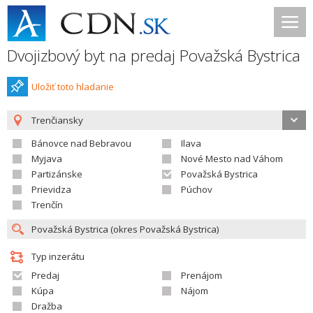
Dvojizbový byt na predaj Považská Bystrica
Uložiť toto hladanie
Trenčiansky
Bánovce nad Bebravou
Ilava
Myjava
Nové Mesto nad Váhom
Partizánske
Považská Bystrica
Prievidza
Púchov
Trenčín
Typ inzerátu
Predaj
Prenájom
Kúpa
Nájom
Dražba