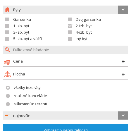
Byty
Garsónka
Dvojgarsónka
1-izb. byt
2-izb. byt
3-izb. byt
4-izb. byt
5-izb. byt a väčší
Iný byt
Cena
Plocha
všetky inzeráty
realitné kancelárie
súkromní inzerenti
najnovšie
Zobraziť
5
nehnuteľností