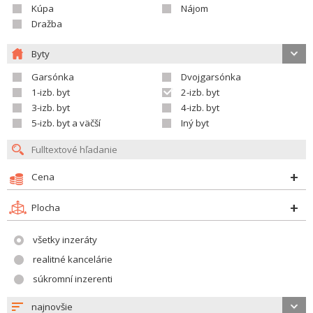
Kúpa
Nájom
Dražba
Byty
Garsónka
Dvojgarsónka
1-izb. byt
2-izb. byt
3-izb. byt
4-izb. byt
5-izb. byt a väčší
Iný byt
Cena
Plocha
všetky inzeráty
realitné kancelárie
súkromní inzerenti
najnovšie