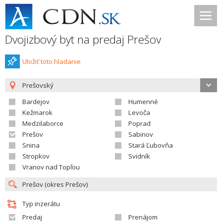
Dvojizbový byt na predaj Prešov
Uložiť toto hladanie
Prešovský
Bardejov
Humenné
Kežmarok
Levoča
Medzilaborce
Poprad
Prešov
Sabinov
Snina
Stará Ľubovňa
Stropkov
Svidník
Vranov nad Topľou
Typ inzerátu
Predaj
Prenájom