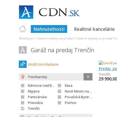
Nehnuteľnosti
Realitné kancelárie
>
>
AReality.sk
Ostatné objekty na predaj
Ostatné objekty na predaj Tr
Garáž na predaj Trenčín
Uložiť toto hladanie
Predaj, ga
Trenčín
Trenčiansky
29 990,0
Bánovce nad Bebravou
Ilava
Myjava
Nové Mesto nad Váhom
Partizánske
Považská Bystrica
Prievidza
Púchov
Trenčín