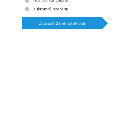
realitné kancelárie
súkromní inzerenti
Zobraziť
2
nehnuteľností