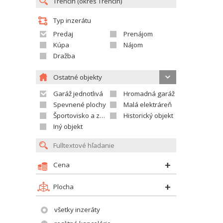
Typ inzerátu
Predaj
Prenájom
Kúpa
Nájom
Dražba
Ostatné objekty
Garáž jednotlivá
Hromadná garáž
Spevnené plochy
Malá elektráreň
Športovisko a závodisko
Historický objekt
Iný objekt
Cena
Plocha
všetky inzeráty