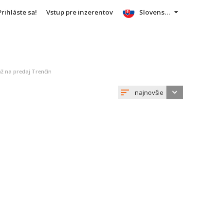
Prihláste sa!
Vstup pre inzerentov
Slovensky
ž na predaj Trenčín
najnovšie