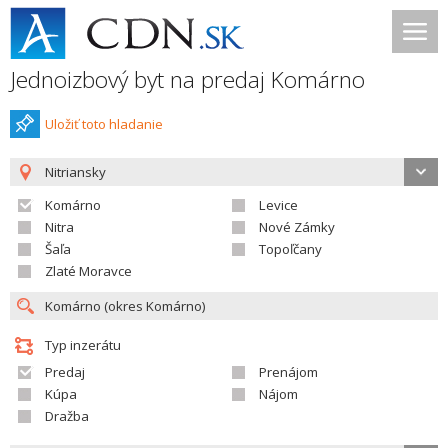
Jednoizbový byt na predaj Komárno
Uložiť toto hladanie
Nitriansky
Komárno
Levice
Nitra
Nové Zámky
Šaľa
Topoľčany
Zlaté Moravce
Typ inzerátu
Predaj
Prenájom
Kúpa
Nájom
Dražba