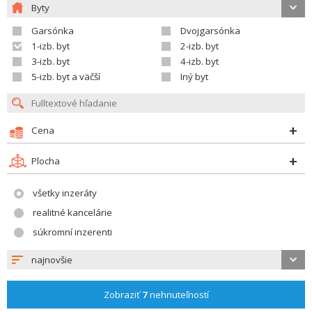
Byty
Garsónka
Dvojgarsónka
1-izb. byt
2-izb. byt
3-izb. byt
4-izb. byt
5-izb. byt a väčší
Iný byt
Cena
Plocha
všetky inzeráty
realitné kancelárie
súkromní inzerenti
najnovšie
Zobraziť
7
nehnuteľností