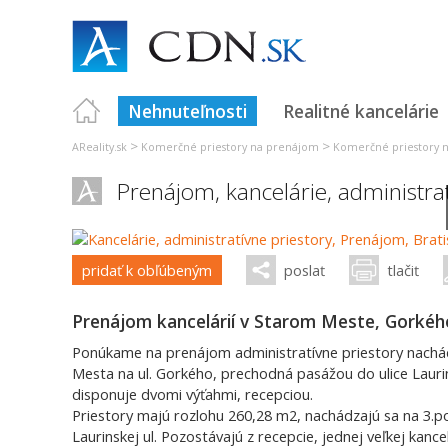
Nehnuteľnosti
Realitné kancelárie
>
>
AReality.sk
Komerčné priestory na prenájom
Komerčné priestory n
Prenájom, kancelárie, administra
pridať k obľúbeným
poslať
tlačiť
Prenájom kancelárií v Starom Meste, Gorkého
Ponúkame na prenájom administratívne priestory nachád
Mesta na ul. Gorkého, prechodná pasážou do ulice Laurin
disponuje dvomi výťahmi, recepciou.
Priestory majú rozlohu 260,28 m2, nachádzajú sa na 3.p
Laurinskej ul. Pozostávajú z recepcie, jednej veľkej kancel