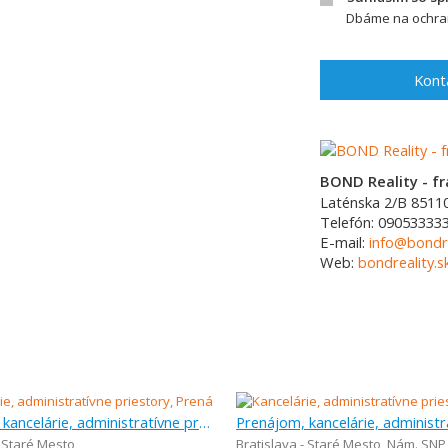
Dbáme na ochran
Kont
BOND Reality - fra
Laténska 2/B
8511
Telefón:
090533333
E-mail:
info@bondre
Web:
bondreality.s
Prenájom, kancelárie, administratívne priestory, 200 m
- Staré Mesto
Bratislava - Staré Mesto
,
Nám. SNP