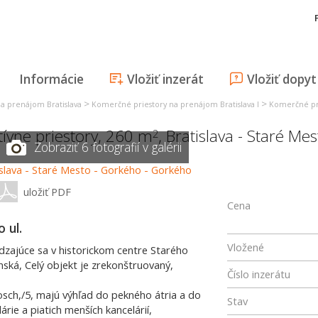
Informácie
Vložiť inzerát
Vložiť dopyt
>
>
a prenájom Bratislava
Komerčné priestory na prenájom Bratislava I
Komerčné pri
tívne priestory, 260 m
,
Bratislava - Staré Mes
2
Zobraziť 6 fotografií v galérii
uložiť PDF
Cena
 ul.
Vložené
zajúce sa v historickom centre Starého
ská, Celý objekt je zrekonštruovaný,
Číslo inzerátu
osch,/5, majú výhľad do pekného átria a do
Stav
árie a piatich menších kancelárií,