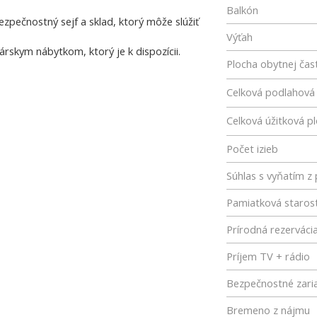
Balkón
zpečnostný sejf a sklad, ktorý môže slúžiť
Výťah
árskym nábytkom, ktorý je k dispozícii.
Plocha obytnej čast
Celková podlahová
Celková úžitková p
Počet izieb
Súhlas s vyňatím 
Pamiatková starost
Prírodná rezerváci
Príjem TV + rádio
Bezpečnostné zari
Bremeno z nájmu