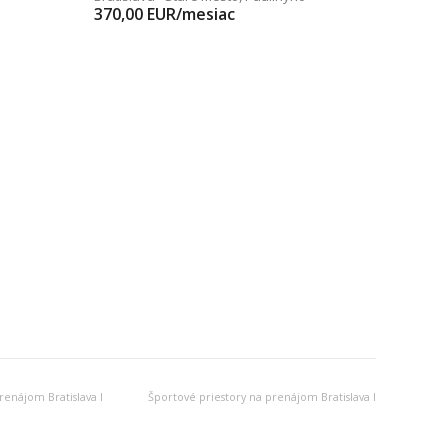
370,00
EUR/mesiac
renájom Bratislava I
Športové priestory na prenájom Bratislava I