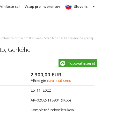
Prihláste sa!
Vstup pre inzerentov
Slovensky
>
estory na prenájom Bratislava - Staré Mesto
Kancelárie na prenájom Bratislava - Staré Mesto
to
,
Gorkého
Topovať inzerát
2 300,00
EUR
+Energie
navrhnúť cenu
25. 11. 2022
AR-02O2-118901 (IK66)
Kompletná rekonštrukcia