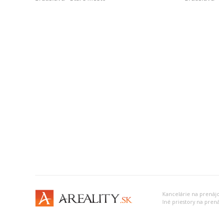
Kancelárie na prenájo
Iné priestory na prená