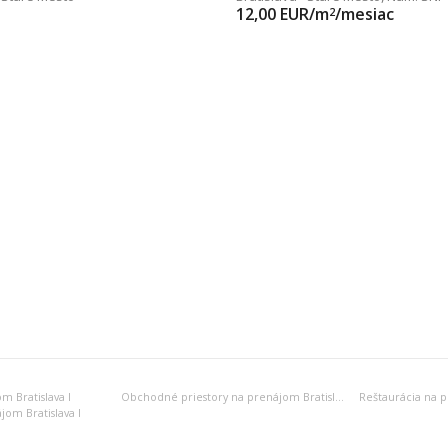
12,00
EUR/m
/mesiac
2
m Bratislava I
Obchodné priestory na prenájom Bratislava I
Reštaurácia na p
jom Bratislava I