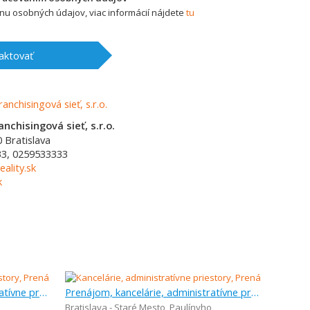
u osobných údajov, viac informácií nájdete
tu
aktovať
nchisingová sieť, s.r.o.
0
Bratislava
3, 0259533333
ality.sk
k
Prenájom, kancelárie, administratívne priestory, 50 m
Prenájom, kancelárie, administratívne priestory, 28 m
Bratislava - Staré Mesto
,
Paulínyho