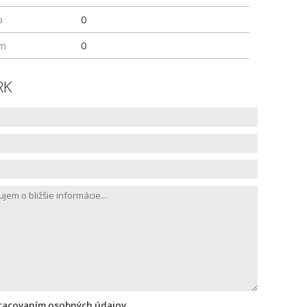
p
0
um
0
RK
pracovaním osobných údajov