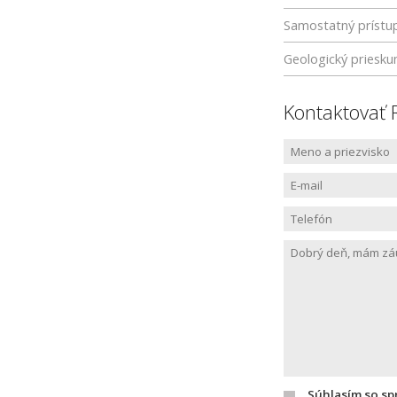
Samostatný prístu
Geologický priesk
Kontaktovať 
Súhlasím so s