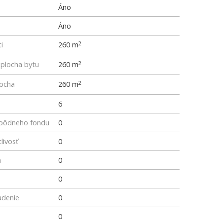
Áno
Áno
i
260 m
2
 plocha bytu
260 m
2
locha
260 m
2
6
z pôdneho fondu
0
livosť
0
a
0
0
adenie
0
0