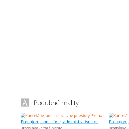
Podobné reality
Prenájom, kancelárie, administratívne priestory, 142 m
Bratislava - Staré Mesto
Bratislava 