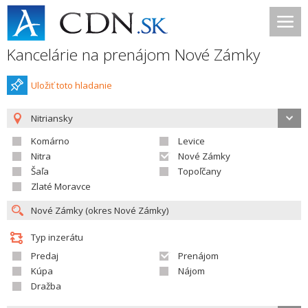
Kancelárie na prenájom Nové Zámky
Uložiť toto hladanie
Nitriansky
Komárno
Levice
Nitra
Nové Zámky
Šaľa
Topoľčany
Zlaté Moravce
Typ inzerátu
Predaj
Prenájom
Kúpa
Nájom
Dražba