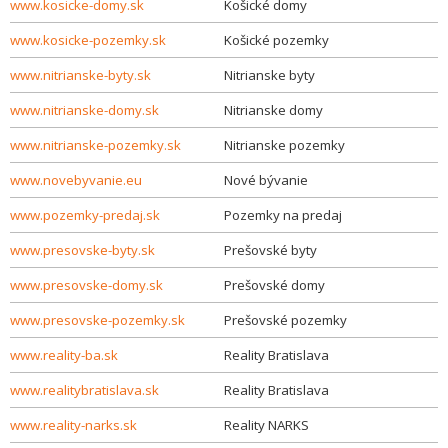
www.kosicke-domy.sk
Košické domy
www.kosicke-pozemky.sk
Košické pozemky
www.nitrianske-byty.sk
Nitrianske byty
www.nitrianske-domy.sk
Nitrianske domy
www.nitrianske-pozemky.sk
Nitrianske pozemky
www.novebyvanie.eu
Nové bývanie
www.pozemky-predaj.sk
Pozemky na predaj
www.presovske-byty.sk
Prešovské byty
www.presovske-domy.sk
Prešovské domy
www.presovske-pozemky.sk
Prešovské pozemky
www.reality-ba.sk
Reality Bratislava
www.realitybratislava.sk
Reality Bratislava
www.reality-narks.sk
Reality NARKS