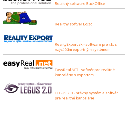
Realitný software BackOffice
Realitný softvér Lojzo
RealityExport.sk - software pre r.k. s
najväčším exportným systémom
EasyReal.NET - softvér pre realitné
kancelárie s exportom
LEGUS 2.0 - právny systém a softvér
pre realitné kancelárie