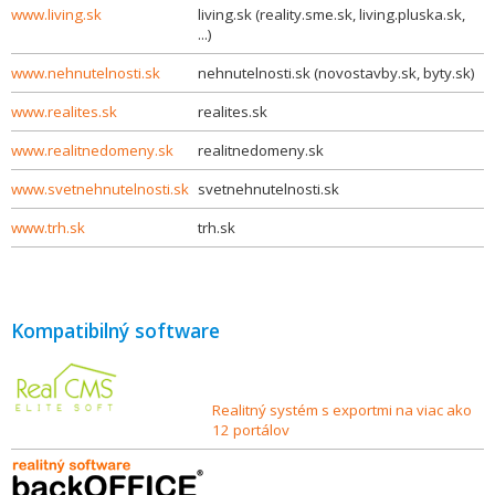
www.living.sk
living.sk (reality.sme.sk, living.pluska.sk,
...)
www.nehnutelnosti.sk
nehnutelnosti.sk (novostavby.sk, byty.sk)
www.realites.sk
realites.sk
www.realitnedomeny.sk
realitnedomeny.sk
www.svetnehnutelnosti.sk
svetnehnutelnosti.sk
www.trh.sk
trh.sk
Kompatibilný software
Realitný systém s exportmi na viac ako
12 portálov