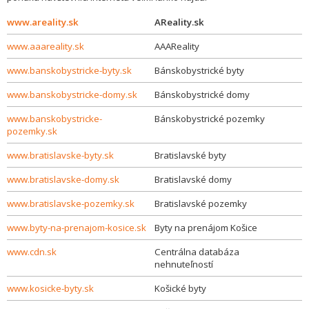
www.areality.sk
AReality.sk
www.aaareality.sk
AAAReality
www.banskobystricke-byty.sk
Bánskobystrické byty
www.banskobystricke-domy.sk
Bánskobystrické domy
www.banskobystricke-
Bánskobystrické pozemky
pozemky.sk
www.bratislavske-byty.sk
Bratislavské byty
www.bratislavske-domy.sk
Bratislavské domy
www.bratislavske-pozemky.sk
Bratislavské pozemky
www.byty-na-prenajom-kosice.sk
Byty na prenájom Košice
www.cdn.sk
Centrálna databáza
nehnuteľností
www.kosicke-byty.sk
Košické byty