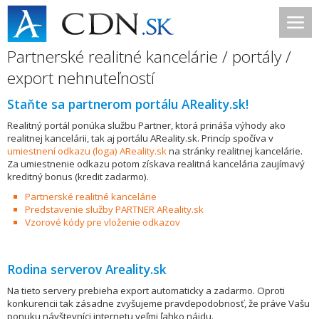
Partnerské realitné kancelárie / portály /
export nehnuteľností
Staňte sa partnerom portálu AReality.sk!
Realitný portál ponúka službu Partner, ktorá prináša výhody ako
realitnej kancelárii, tak aj portálu AReality.sk. Princíp spočíva v
umiestnení odkazu (loga) AReality.sk
na stránky realitnej kancelárie.
Za umiestnenie odkazu potom získava realitná kancelária zaujímavý
kreditný bonus (kredit zadarmo).
Partnerské realitné kancelárie
Predstavenie služby PARTNER AReality.sk
Vzorové kódy pre vloženie odkazov
Rodina serverov Areality.sk
Na tieto servery prebieha export automaticky a zadarmo. Oproti
konkurencii tak zásadne zvyšujeme pravdepodobnosť, že práve Vašu
ponuku návštevníci internetu veľmi ľahko nájdu.