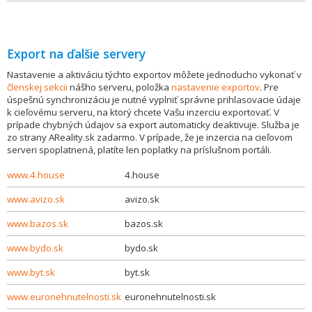
Export na ďalšie servery
Nastavenie a aktiváciu týchto exportov môžete jednoducho vykonať v
členskej sekcii
nášho serveru, položka
nastavenie exportov
. Pre
úspešnú synchronizáciu je nutné vyplniť správne prihlasovacie údaje
k cieľovému serveru, na ktorý chcete Vašu inzerciu exportovať. V
prípade chybných údajov sa export automaticky deaktivuje. Služba je
zo strany AReality.sk zadarmo. V prípade, že je inzercia na cieľovom
serveri spoplatnená, platíte len poplatky na príslušnom portáli.
www.4.house
4.house
www.avizo.sk
avizo.sk
www.bazos.sk
bazos.sk
www.bydo.sk
bydo.sk
www.byt.sk
byt.sk
www.euronehnutelnosti.sk
euronehnutelnosti.sk