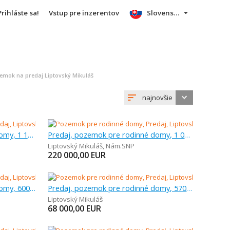
Prihláste sa!
Vstup pre inzerentov
Slovensky
emok na predaj Liptovský Mikuláš
najnovšie
Predaj, pozemok pre rodinné domy, 1 196 m
Predaj, pozemok pre rodinné domy, 1 050 m
Liptovský Mikuláš
,
Nám.SNP
220 000,00
EUR
Predaj, pozemok pre rodinné domy, 600 m
Predaj, pozemok pre rodinné domy, 570 m
Liptovský Mikuláš
68 000,00
EUR