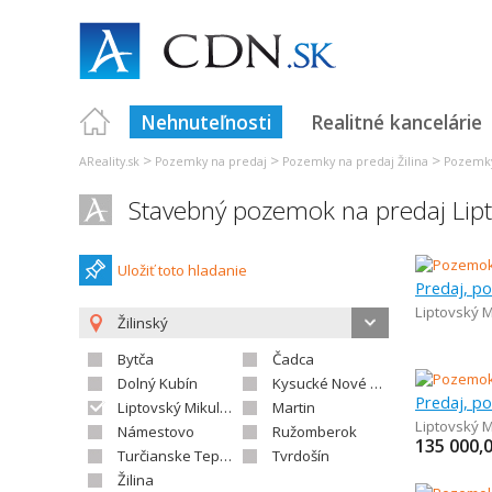
Nehnuteľnosti
Realitné kancelárie
>
>
>
AReality.sk
Pozemky na predaj
Pozemky na predaj Žilina
Pozemky
Stavebný pozemok na predaj Lipt
Uložiť toto hladanie
Liptovský M
Žilinský
Bytča
Čadca
Dolný Kubín
Kysucké Nové Mesto
Liptovský Mikuláš
Martin
Liptovský M
Námestovo
Ružomberok
135 000,
Turčianske Teplice
Tvrdošín
Žilina