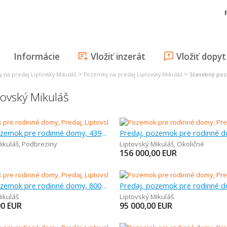
Informácie
Vložiť inzerát
Vložiť dopyt
>
>
 na predaj Liptovský Mikuláš
Pozemky na predaj Liptovský Mikuláš
Stavebný poz
ovský Mikuláš
Predaj, pozemok pre rodinné domy, 439 m
ikuláš
,
Podbreziny
Liptovský Mikuláš
,
Okoličné
156 000,00
EUR
Predaj, pozemok pre rodinné domy, 800 m
ikuláš
Liptovský Mikuláš
00
EUR
95 000,00
EUR