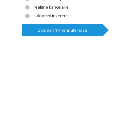
realitné kancelárie
súkromní inzerenti
Zobraziť
14
nehnuteľností