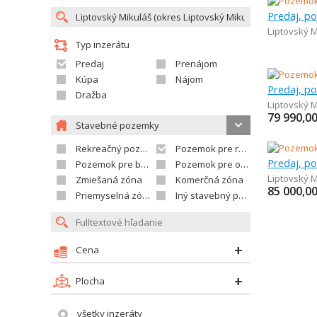
Liptovský M
Typ inzerátu
Predaj
Prenájom
Kúpa
Nájom
Dražba
Liptovský M
79 990,0
Stavebné pozemky
Rekreačný pozemok
Pozemok pre rodinné domy
Pozemok pre bytovú výstavbu
Pozemok pre občian.vybavenosť
Liptovský M
Zmiešaná zóna
Komerčná zóna
85 000,0
Priemyselná zóna
Iný stavebný pozemok
Cena
Plocha
všetky inzeráty