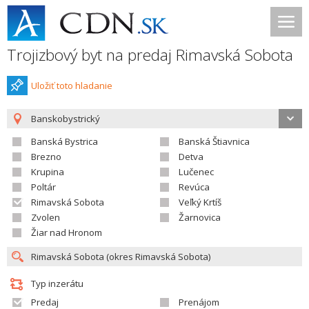
Trojizbový byt na predaj Rimavská Sobota
Uložiť toto hladanie
Banskobystrický
Banská Bystrica
Banská Štiavnica
Brezno
Detva
Krupina
Lučenec
Poltár
Revúca
Rimavská Sobota
Veľký Krtíš
Zvolen
Žarnovica
Žiar nad Hronom
Typ inzerátu
Predaj
Prenájom