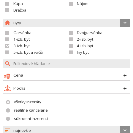
Kúpa
Nájom
Dražba
Byty
Garsónka
Dvojgarsónka
1-izb. byt
2-izb. byt
3-izb. byt
4-izb. byt
5-izb. byt a väčší
Iný byt
Cena
Plocha
všetky inzeráty
realitné kancelárie
súkromní inzerenti
najnovšie