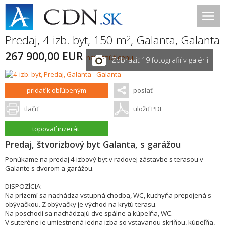
Predaj, 4-izb. byt, 150 m
,
Galanta
,
Galanta
2
267 900,00 EUR
navrhnúť cenu
Zobraziť 19 fotografií v galérii
pridať k obľúbeným
poslať
tlačiť
uložiť PDF
topovať inzerát
Predaj, štvorizbový byt Galanta, s garážou
Ponúkame na predaj 4 izbový byt v radovej zástavbe s terasou v
Galante s dvorom a garážou.
DISPOZÍCIA:
Na prízemí sa nachádza vstupná chodba, WC, kuchyňa prepojená s
obývačkou. Z obývačky je východ na krytú terasu.
Na poschodí sa nachádzajú dve spálne a kúpeľňa, WC.
V suteréne je umiestnená jedna izba so vstavanou skriňou, kúpeľňa,