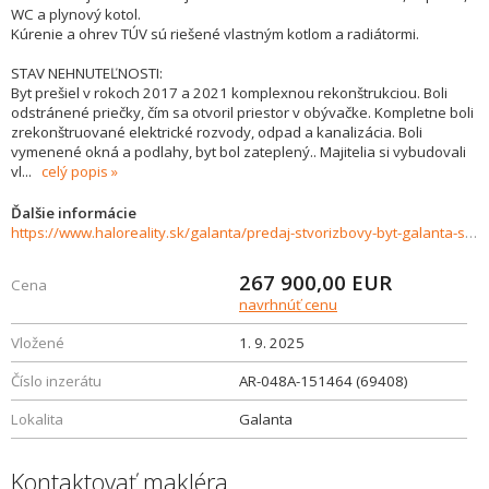
WC a plynový kotol.
Kúrenie a ohrev TÚV sú riešené vlastným kotlom a radiátormi.
STAV NEHNUTEĽNOSTI:
Byt prešiel v rokoch 2017 a 2021 komplexnou rekonštrukciou. Boli
odstránené priečky, čím sa otvoril priestor v obývačke. Kompletne boli
zrekonštruované elektrické rozvody, odpad a kanalizácia. Boli
vymenené okná a podlahy, byt bol zateplený.. Majitelia si vybudovali
vl
...
celý popis
Ďalšie informácie
https://www.haloreality.sk/galanta/predaj-stvorizbovy-byt-galanta-s-garazou/69408
267 900,00
EUR
Cena
navrhnúť cenu
Vložené
1. 9. 2025
Číslo inzerátu
AR-048A-151464 (69408)
Lokalita
Galanta
Kontaktovať makléra