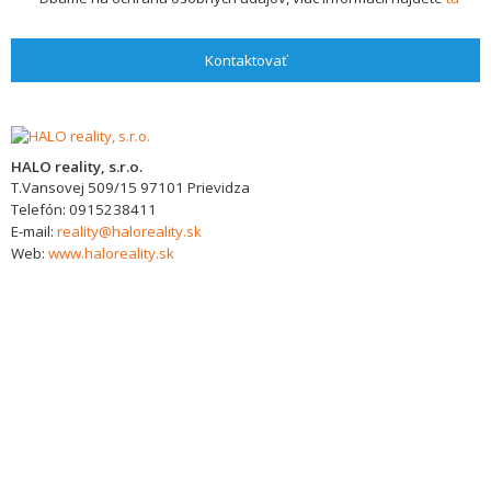
Kontaktovať
HALO reality, s.r.o.
T.Vansovej 509/15
97101
Prievidza
Telefón:
0915238411
E-mail:
reality@haloreality.sk
Web:
www.haloreality.sk