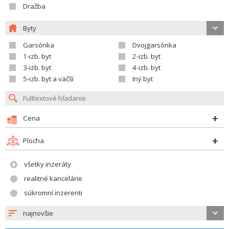
Dražba
Byty
Garsónka
Dvojgarsónka
1-izb. byt
2-izb. byt
3-izb. byt
4-izb. byt
5-izb. byt a väčší
Iný byt
Cena
Plocha
všetky inzeráty
realitné kancelárie
súkromní inzerenti
najnovšie