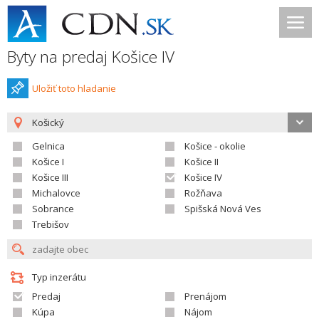
Byty na predaj Košice IV
Uložiť toto hladanie
Košický
Gelnica
Košice - okolie
Košice I
Košice II
Košice III
Košice IV
Michalovce
Rožňava
Sobrance
Spišská Nová Ves
Trebišov
Typ inzerátu
Predaj
Prenájom
Kúpa
Nájom