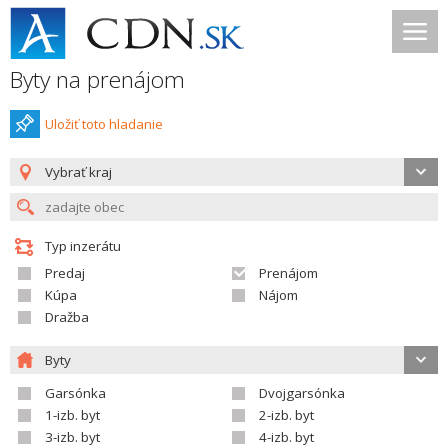
Byty na prenájom
Uložiť toto hladanie
Vybrať kraj
Typ inzerátu
Predaj
Prenájom
Kúpa
Nájom
Dražba
Byty
Garsónka
Dvojgarsónka
1-izb. byt
2-izb. byt
3-izb. byt
4-izb. byt