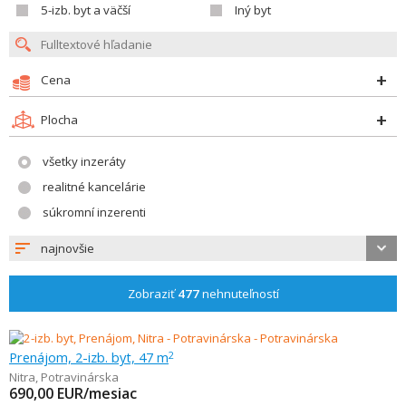
5-izb. byt a väčší
Iný byt
Cena
Plocha
všetky inzeráty
realitné kancelárie
súkromní inzerenti
najnovšie
Zobraziť
477
nehnuteľností
Prenájom, 2-izb. byt, 47 m
2
Nitra
,
Potravinárska
690,00
EUR/mesiac