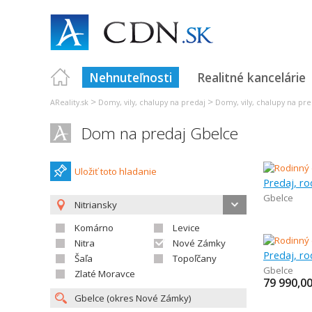
Nehnuteľnosti
Realitné kancelárie
>
>
AReality.sk
Domy, vily, chalupy na predaj
Domy, vily, chalupy na pre
Dom na predaj Gbelce
Uložiť toto hladanie
Predaj, r
Gbelce
Nitriansky
Komárno
Levice
Nitra
Nové Zámky
Predaj, r
Šaľa
Topoľčany
Gbelce
Zlaté Moravce
79 990,0