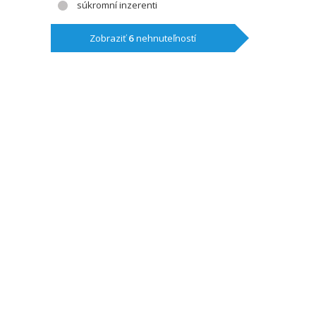
súkromní inzerenti
Zobraziť
6
nehnuteľností