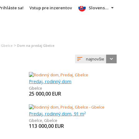
Prihláste sa!
Vstup pre inzerentov
Slovensky
>
j Gbelce
Dom na predaj Gbelce
najnovšie
Predaj, rodinný dom
Gbelce
25 000,00
EUR
Predaj, rodinný dom, 91 m
2
Gbelce
,
Gbelce
113 000,00
EUR