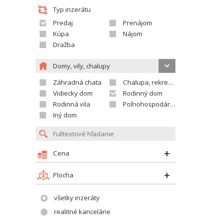
Typ inzerátu
Predaj
Prenájom
Kúpa
Nájom
Dražba
Domy, vily, chalupy
Záhradná chata
Chalupa, rekreačný domček
Vidiecky dom
Rodinný dom
Rodinná vila
Poľnohospodárska usadlosť
Iný dom
Cena
Plocha
všetky inzeráty
realitné kancelárie