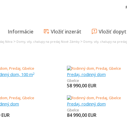
Informácie
Vložiť inzerát
Vložiť dopyt
>
>
daj Nitra
Domy, vily, chalupy na predaj Nové Zámky
Domy, vily, chalupy na preda
odinný dom, 100 m
Predaj, rodinný dom
2
Gbelce
58 990,00
EUR
odinný dom
Predaj, rodinný dom
Gbelce
0
EUR
84 990,00
EUR