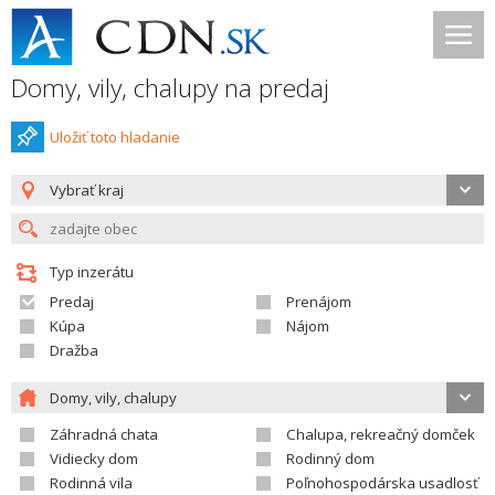
Domy, vily, chalupy na predaj
Uložiť toto hladanie
Vybrať kraj
Typ inzerátu
Predaj
Prenájom
Kúpa
Nájom
Dražba
Domy, vily, chalupy
Záhradná chata
Chalupa, rekreačný domček
Vidiecky dom
Rodinný dom
Rodinná vila
Poľnohospodárska usadlosť