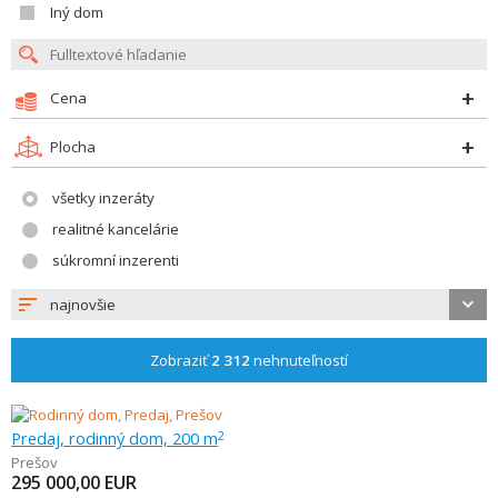
Iný dom
Cena
Plocha
všetky inzeráty
realitné kancelárie
súkromní inzerenti
najnovšie
Zobraziť
2 312
nehnuteľností
Predaj, rodinný dom, 200 m
2
Prešov
295 000,00
EUR