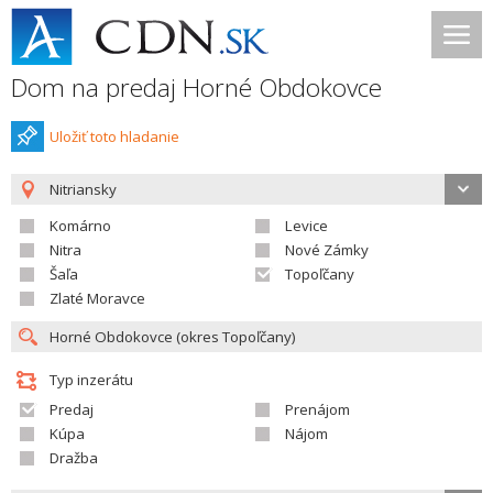
Dom na predaj Horné Obdokovce
Uložiť toto hladanie
Nitriansky
Komárno
Levice
Nitra
Nové Zámky
Šaľa
Topoľčany
Zlaté Moravce
Typ inzerátu
Predaj
Prenájom
Kúpa
Nájom
Dražba