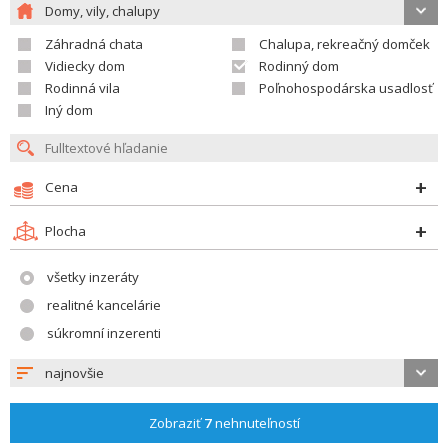
Domy, vily, chalupy
Záhradná chata
Chalupa, rekreačný domček
Vidiecky dom
Rodinný dom
Rodinná vila
Poľnohospodárska usadlosť
Iný dom
Cena
Plocha
všetky inzeráty
realitné kancelárie
súkromní inzerenti
najnovšie
Zobraziť
7
nehnuteľností