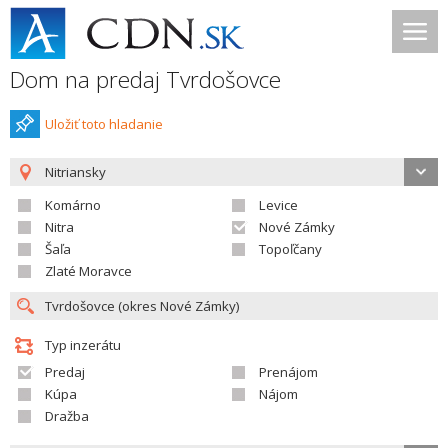
Dom na predaj Tvrdošovce
Uložiť toto hladanie
Nitriansky
Komárno
Levice
Nitra
Nové Zámky
Šaľa
Topoľčany
Zlaté Moravce
Typ inzerátu
Predaj
Prenájom
Kúpa
Nájom
Dražba