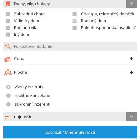
Domy, vily, chalupy
Záhradná chata
Chalupa, rekreačný domček
Vidiecky dom
Rodinný dom
Rodinná vila
Poľnohospodárska usadlosť
Iný dom
Cena
Plocha
všetky inzeráty
realitné kancelárie
súkromní inzerenti
najnovšie
Zobraziť
10
nehnuteľností