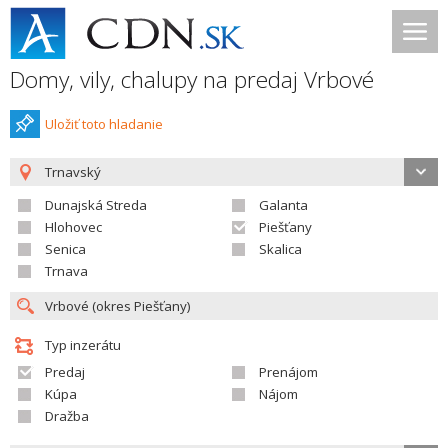
Domy, vily, chalupy na predaj Vrbové
Uložiť toto hladanie
Trnavský
Dunajská Streda
Galanta
Hlohovec
Piešťany
Senica
Skalica
Trnava
Typ inzerátu
Predaj
Prenájom
Kúpa
Nájom
Dražba