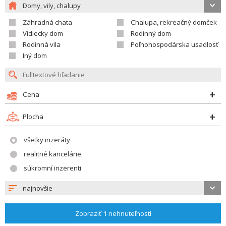
Domy, vily, chalupy
Záhradná chata
Chalupa, rekreačný domček
Vidiecky dom
Rodinný dom
Rodinná vila
Poľnohospodárska usadlosť
Iný dom
Cena
Plocha
všetky inzeráty
realitné kancelárie
súkromní inzerenti
najnovšie
Zobraziť
1
nehnuteľností