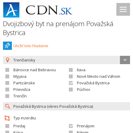
Dvojizbový byt na prenájom Považská
Bystrica
Uložiť toto hladanie
Trenčiansky
Bánovce nad Bebravou
Ilava
Myjava
Nové Mesto nad Váhom
Partizánske
Považská Bystrica
Prievidza
Púchov
Trenčín
Typ inzerátu
Predaj
Prenájom
Kúpa
Nájom