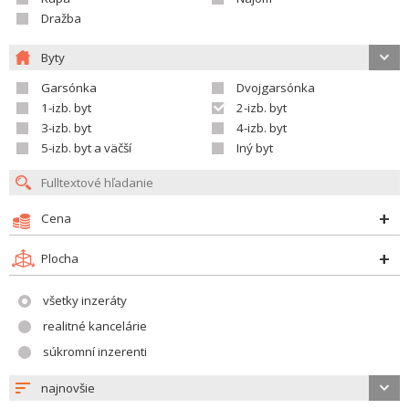
Dražba
Byty
Garsónka
Dvojgarsónka
1-izb. byt
2-izb. byt
3-izb. byt
4-izb. byt
5-izb. byt a väčší
Iný byt
Cena
Plocha
všetky inzeráty
realitné kancelárie
súkromní inzerenti
najnovšie