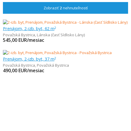
Zobraziť
2
nehnuteľností
Prenájom, 2-izb. byt, 62 m
2
Považská Bystrica
,
Lánska (časť Sídlisko Lány)
545,00
EUR/mesiac
Prenájom, 2-izb. byt, 37 m
2
Považská Bystrica
,
Považská Bystrica
490,00
EUR/mesiac