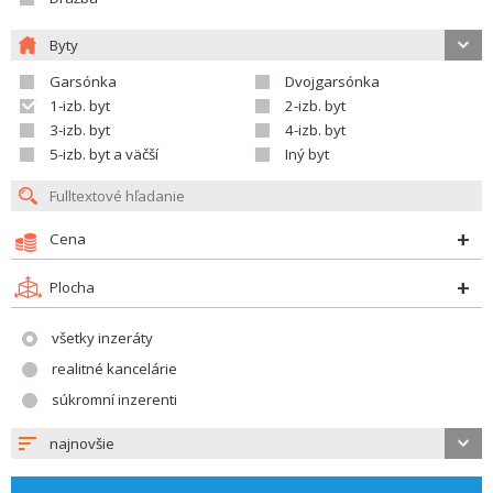
Byty
Garsónka
Dvojgarsónka
1-izb. byt
2-izb. byt
3-izb. byt
4-izb. byt
5-izb. byt a väčší
Iný byt
Cena
Plocha
všetky inzeráty
realitné kancelárie
súkromní inzerenti
najnovšie