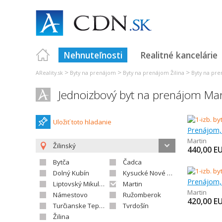
Nehnuteľnosti
Realitné kancelárie
>
>
>
AReality.sk
Byty na prenájom
Byty na prenájom Žilina
Byty na pr
Jednoizbový byt na prenájom Mar
Uložiť toto hladanie
Prenájom, 
Martin
Žilinský
440,00
E
Bytča
Čadca
Dolný Kubín
Kysucké Nové Mesto
Prenájom, 
Liptovský Mikuláš
Martin
Martin
Námestovo
Ružomberok
420,00
E
Turčianske Teplice
Tvrdošín
Žilina