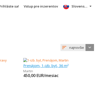
Prihláste sa!
Vstup pre inzerentov
Slovensky
najnovšie
Prenájom, 1-izb. byt, 36 m
2
Martin
450,00
EUR/mesiac