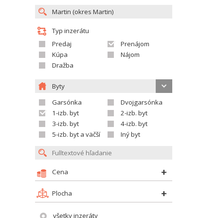
Typ inzerátu
Predaj
Prenájom
Kúpa
Nájom
Dražba
Byty
Garsónka
Dvojgarsónka
1-izb. byt
2-izb. byt
3-izb. byt
4-izb. byt
5-izb. byt a väčší
Iný byt
Cena
Plocha
všetky inzeráty