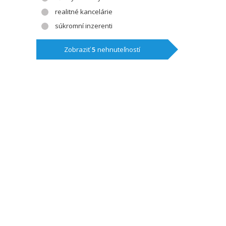
realitné kancelárie
súkromní inzerenti
Zobraziť
5
nehnuteľností