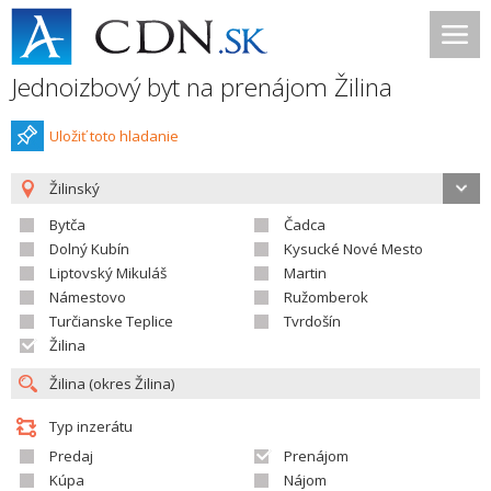
Jednoizbový byt na prenájom Žilina
Uložiť toto hladanie
Žilinský
Bytča
Čadca
Dolný Kubín
Kysucké Nové Mesto
Liptovský Mikuláš
Martin
Námestovo
Ružomberok
Turčianske Teplice
Tvrdošín
Žilina
Typ inzerátu
Predaj
Prenájom
Kúpa
Nájom