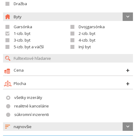
Dražba
Byty
Garsónka
Dvojgarsónka
1-izb. byt
2-izb. byt
3-izb. byt
4-izb. byt
5-izb. byt a väčší
Iný byt
Cena
Plocha
všetky inzeráty
realitné kancelárie
súkromní inzerenti
najnovšie