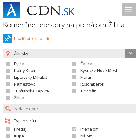
Komerčné priestory na prenájom Žilina
Uložiť toto hladanie
Žilinský
Bytča
Čadca
Dolný Kubín
Kysucké Nové Mesto
Liptovský Mikuláš
Martin
Námestovo
Ružomberok
Turčianske Teplice
Tvrdošín
Žilina
Typ inzerátu
Predaj
Prenájom
Kúpa
Nájom