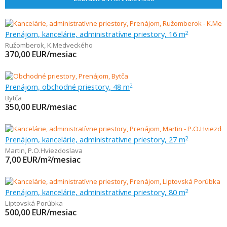
Prenájom, kancelárie, administratívne priestory, 16 m
2
Ružomberok
,
K.Medveckého
370,00
EUR/mesiac
Prenájom, obchodné priestory, 48 m
2
Bytča
350,00
EUR/mesiac
Prenájom, kancelárie, administratívne priestory, 27 m
2
Martin
,
P.O.Hviezdoslava
7,00
EUR/m
/mesiac
2
Prenájom, kancelárie, administratívne priestory, 80 m
2
Liptovská Porúbka
500,00
EUR/mesiac