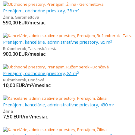
Prenájom, obchodné priestory, 38 m
2
Žilina
,
Geromettova
590,00
EUR/mesiac
Prenájom, kancelárie, administratívne priestory, 85 m
2
Ružomberok
,
Tatranská cesta
900,00
EUR/mesiac
Prenájom, obchodné priestory, 81 m
2
Ružomberok
,
Dončová
10,00
EUR/m
/mesiac
2
Prenájom, kancelárie, administratívne priestory, 430 m
2
Žilina
7,50
EUR/m
/mesiac
2