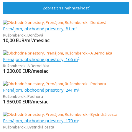
Zobraziť
11
nehnuteľností
Prenájom, obchodné priestory, 81 m
2
Ružomberok
,
Dončová
10,00
EUR/m
/mesiac
2
Prenájom, obchodné priestory, 166 m
2
Ružomberok
,
A.Bernoláka
1 200,00
EUR/mesiac
Prenájom, obchodné priestory, 241 m
2
Ružomberok
,
Podhora
1 350,00
EUR/mesiac
Prenájom, obchodné priestory, 170 m
2
Ružomberok
,
Bystrická cesta