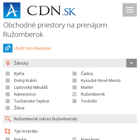
Obchodné priestory na prenájom
Ružomberok
Uložiť toto hladanie
Žilinský
Bytča
Čadca
Dolný Kubín
Kysucké Nové Mesto
Liptovský Mikuláš
Martin
Námestovo
Ružomberok
Turčianske Teplice
Tvrdošín
Žilina
Typ inzerátu
Predaj
Prenájom