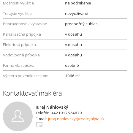
Možnosti využitia
na podnikanie
Terajšie využitie
nevyužívané
Pripravenosť k výstavbe
predbežný súhlas
Kanalizačná prípojka
v dosahu
Elektrická prípojka
v dosahu
Vodovodná prípojka
v dosahu
Forma vlastníctva
osobné
2
Výmera pozemku celkom
1066 m
Kontaktovať makléra
Juraj Náhlovský
Telefón: +421917524879
E-mail:
juraj.nahlovsky@realityalpia.sk