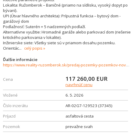
Lokalita: Ružomberok – Baničné (priamo na sídlisku, vysoký dopyt po
bývaní).
UPI (Útvar hlavného architekta): Prípustná funkcia – bytový dom -
garážový dom
Podlažnosť: Suterén + 5 nadzemných podlaží.
Alternatívne využitie: Hromadné garáže alebo parkovací dom (riešenie
kritického parkovania v lokalite).
Inžinierske siete: Všetky siete sú v priamom dosahu pozemku.
Orientác
...
celý popis
Ďalšie informácie
https://www.reality-ruzomberok.sk/predaj-pozemky-pozemkov-novostavby/Pozemok-na-predaj-Ruzomberok-Banicne-ul.-I.-Houdeka-37345/?utm_source=areality&utm_medium=xml&utm_term=37345&utm_content=chalupa&utm_campaign=portaly
117 260,00
EUR
Cena
navrhnúť cenu
Vložené
6. 5. 2026
Číslo inzerátu
AR-02G7-129523 (37345)
Príjazd
asfaltová cesta
Pozemok
prevažne svah