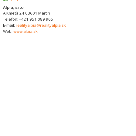
Alpia, s.r.o
A.Kmeťa 24
03601
Martin
Telefón:
+421 951 089 965
E-mail:
realityalpia@realityalpia.sk
Web:
www.alpia.sk