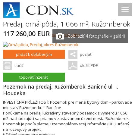
Predaj, orná pôda, 1 066 m
,
Ružomberok
2
117 260,00 EUR
navrhnúť cenu
Zobraziť 4 fotografie v galérii
pridať k obľúbeným
poslať
tlačiť
uložiť PDF
topovať inzerát
Pozemok na predaj, Ružomberok Baničné ul. I.
Houdeka
INVESTIČNÁ PRÍLEŽITOSŤ: Pozemok pre menší bytový dom - parkovacie
miesta v Ružomberku – Baničné
Ponúkame na predaj lukratívny stavebný pozemok s výmerou 1066
m2 nachádzajúci sa priamo v zastavanom území mesta Ružomberok.
Pozemok je podľa platnej Územnoplánovacej informácie (UPI) určený
na rozvojový projekt.
Kľúčové parametre projektu: