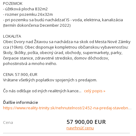
POZEMOK
- úžitková plocha 832m2
- rozmer pozemku 26x32m
- pri pozemku sa budú nachádzať IS - voda, elektrina, kanalizácia
(termín dokončenia December 2022)
LOKALITA
Obec Dvory nad Žitavou sa nachádza na skok od Mesta Nové Zámky
cca (10km). Obec disponuje kompletnou občianskou vybavenosťou:
školy, škôlky, pošta, obecný úrad, obchody, supermarkety, parky,
čerpacie stanice, zdravotné stredisko, domov dôchodcov,
pohostinstvá a mnoho iného.
CENA: 57.900,-EUR
Vrátane všetkých poplatkov spojených s predajom.
Čo nás odlišuje od iných realitných kance
...
celý popis
Ďalšie informácie
https://www.reality-trinity.sk/nehnutelnost/2452-na-predaj-stavebny-pozemok-v-obci-dvory-nad-zitavou
57 900,00
EUR
Cena
navrhnúť cenu