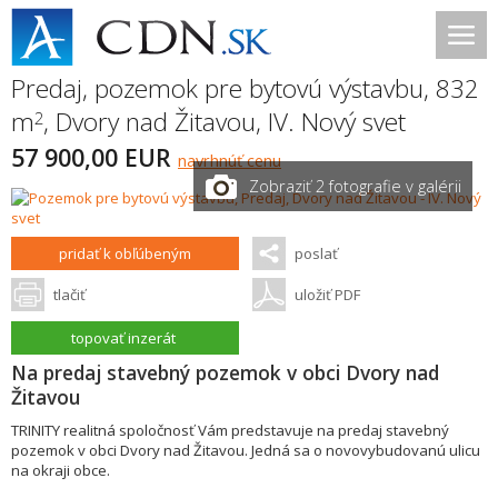
Predaj, pozemok pre bytovú výstavbu, 832
m
,
Dvory nad Žitavou
,
IV. Nový svet
2
57 900,00 EUR
navrhnúť cenu
Zobraziť 2 fotografie v galérii
pridať k obľúbeným
poslať
tlačiť
uložiť PDF
topovať inzerát
Na predaj stavebný pozemok v obci Dvory nad
Žitavou
TRINITY realitná spoločnosť Vám predstavuje na predaj stavebný
pozemok v obci Dvory nad Žitavou. Jedná sa o novovybudovanú ulicu
na okraji obce.