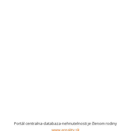
Portál centralna-databaza-nehnutelnosti je členom rodiny
www.areality.sk