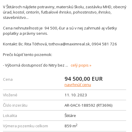
V Štitároch nájdete potraviny, materskú školu, zastávku MHD, obecný
úrad, kostol, cintorín, futbalové ihrisko, pohostinstvo, ihrisko,
stavebníctvo...
Cena nehnuteľnosti je 94 500,-Eur a sú v nej zahrnuté aj všetky
poplatky a právny servis.
Kontakt: Bc. Rita Tóthová, tothova@maximreal.sk, 0904 581 726
Prečo kúpiť tento pozemok:
- Výborná dostupnosť do Nitry bez
...
celý popis
94 500,00
EUR
Cena
navrhnúť cenu
Vložené
11. 10. 2023
Číslo inzerátu
AR-0ACX-188592 (RT3696)
Lokalita
Štitáre
2
Výmera pozemku celkom
859 m