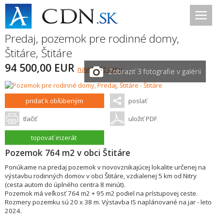
Predaj, pozemok pre rodinné domy,
Štitáre
,
Štitáre
94 500,00 EUR
navrhnúť cenu
Zobraziť 3 fotografie v galérii
pridať k obľúbeným
poslať
tlačiť
uložiť PDF
topovať inzerát
Pozemok 764 m2 v obci Štitáre
Ponúkame na predaj pozemok v novovznikajúcej lokalite určenej na
výstavbu rodinných domov v obci Štitáre, vzdialenej 5 km od Nitry
(cesta autom do úplného centra 8 minút).
Pozemok má veľkosť 764 m2 + 95 m2 podiel na prístupovej ceste.
Rozmery pozemku sú 20 x 38 m. Výstavba IS naplánované na jar - leto
2024.