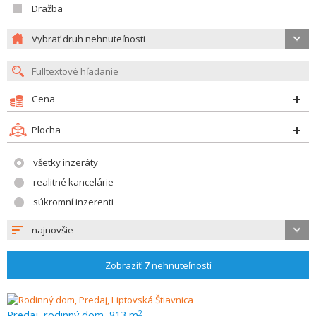
Dražba
Vybrať druh nehnuteľnosti
Cena
Plocha
všetky inzeráty
realitné kancelárie
súkromní inzerenti
najnovšie
Zobraziť
7
nehnuteľností
Predaj, rodinný dom, 813 m
2