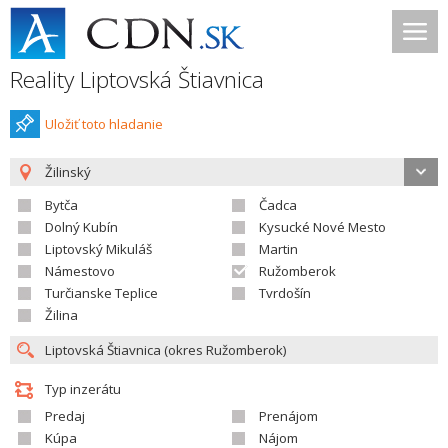
Reality Liptovská Štiavnica
Uložiť toto hladanie
Žilinský
Bytča
Čadca
Dolný Kubín
Kysucké Nové Mesto
Liptovský Mikuláš
Martin
Námestovo
Ružomberok
Turčianske Teplice
Tvrdošín
Žilina
Typ inzerátu
Predaj
Prenájom
Kúpa
Nájom