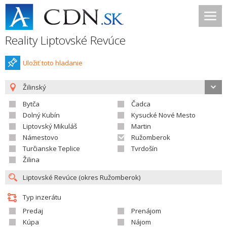
Reality Liptovské Revúce
Uložiť toto hladanie
Žilinský
Bytča
Čadca
Dolný Kubín
Kysucké Nové Mesto
Liptovský Mikuláš
Martin
Námestovo
Ružomberok
Turčianske Teplice
Tvrdošín
Žilina
Typ inzerátu
Predaj
Prenájom
Kúpa
Nájom