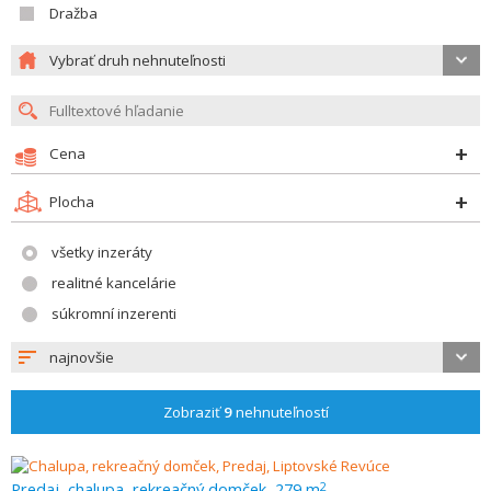
Dražba
Vybrať druh nehnuteľnosti
Cena
Plocha
všetky inzeráty
realitné kancelárie
súkromní inzerenti
najnovšie
Zobraziť
9
nehnuteľností
Predaj, chalupa, rekreačný domček, 279 m
2