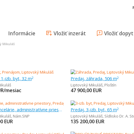
Informácie
Vložiť inzerát
Vložiť dopyt
ký Mikuláš
1-izb. byt, 32 m
Predaj, záhrada, 506 m
2
2
ikuláš
Liptovský Mikuláš
,
Ploštín
UR/mesiac
47 900,00
EUR
Predaj, kancelárie, administratívne priestory, 352 m
Predaj, 3-izb. byt, 65 m
2
ikuláš
,
Nám.SNP
Liptovský Mikuláš
,
Sídlisko Dr. A. S
00
EUR
135 200,00
EUR