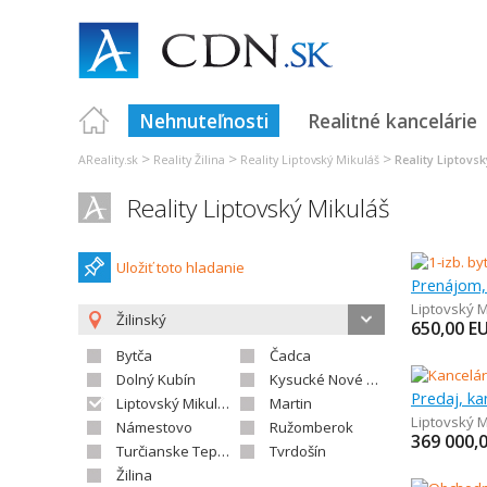
Nehnuteľnosti
Realitné kancelárie
>
>
>
AReality.sk
Reality Žilina
Reality Liptovský Mikuláš
Reality Liptovs
Reality Liptovský Mikuláš
Uložiť toto hladanie
Prenájom, 
Liptovský M
Žilinský
650,00
E
Bytča
Čadca
Dolný Kubín
Kysucké Nové Mesto
Liptovský Mikuláš
Martin
Liptovský M
Námestovo
Ružomberok
369 000,
Turčianske Teplice
Tvrdošín
Žilina