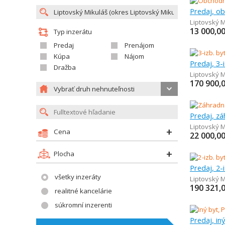
Predaj, o
Liptovský M
13 000,0
Typ inzerátu
Predaj
Prenájom
Kúpa
Nájom
Predaj, 3-
Dražba
Liptovský M
170 900,
Vybrať druh nehnuteľnosti
Predaj, z
Liptovský M
Cena
22 000,0
Plocha
Predaj, 2-
všetky inzeráty
Liptovský M
190 321,
realitné kancelárie
súkromní inzerenti
Predaj, in