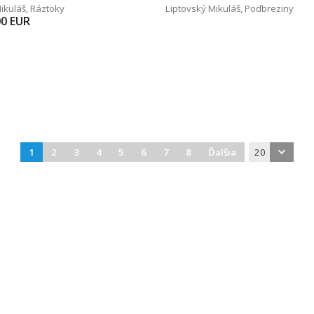
ikuláš
,
Ráztoky
Liptovský Mikuláš
,
Podbreziny
00
EUR
1
2
3
4
5
6
7
8
Ďalšia
20