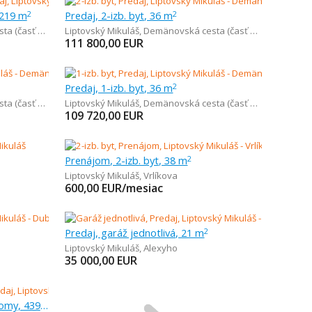
 219 m
Predaj, 2-izb. byt, 36 m
2
2
sť Demänová)
Liptovský Mikuláš
,
Demänovská cesta (časť Demänová)
111 800,00
EUR
Predaj, 1-izb. byt, 36 m
2
sť Demänová)
Liptovský Mikuláš
,
Demänovská cesta (časť Demänová)
109 720,00
EUR
Prenájom, 2-izb. byt, 38 m
2
Liptovský Mikuláš
,
Vrlíkova
600,00
EUR/mesiac
Predaj, garáž jednotlivá, 21 m
2
Liptovský Mikuláš
,
Alexyho
35 000,00
EUR
Predaj, pozemok pre rodinné domy, 439 m