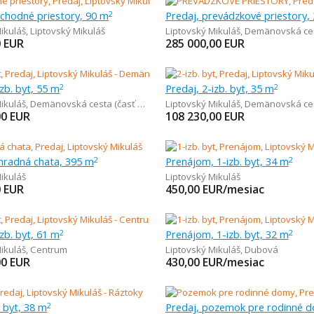
bchodné priestory, 90 m
Predaj, prevádzkové priestory,
2
ikuláš
,
Liptovský Mikuláš
Liptovský Mikuláš
,
Demänovská cesta (ča
0
EUR
285 000,00
EUR
izb. byt, 55 m
Predaj, 2-izb. byt, 35 m
2
2
ikuláš
,
Demänovská cesta (časť Demänová)
Liptovský Mikuláš
,
Demänovská cesta (ča
00
EUR
108 230,00
EUR
áhradná chata, 395 m
Prenájom, 1-izb. byt, 34 m
2
2
ikuláš
Liptovský Mikuláš
0
EUR
450,00
EUR/mesiac
izb. byt, 61 m
Prenájom, 1-izb. byt, 32 m
2
2
ikuláš
,
Centrum
Liptovský Mikuláš
,
Dubová
00
EUR
430,00
EUR/mesiac
ý byt, 38 m
2