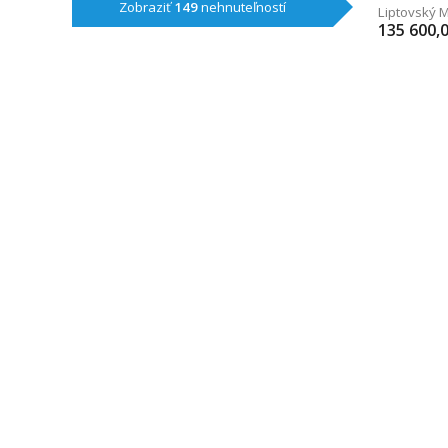
Zobraziť
149
nehnuteľností
Liptovský M
135 600,