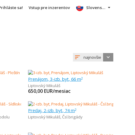
Prihláste sa!
Vstup pre inzerentov
Slovensky
najnovšie
Prenájom, 3-izb. byt, 66 m
2
Liptovský Mikuláš
650,00
EUR/mesiac
Predaj, 2-izb. byt, 74 m
2
todolu
Liptovský Mikuláš
,
Čsl.brigády