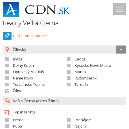
Reality Veľká Čierna
Uložiť toto hladanie
Žilinský
Bytča
Čadca
Dolný Kubín
Kysucké Nové Mesto
Liptovský Mikuláš
Martin
Námestovo
Ružomberok
Turčianske Teplice
Tvrdošín
Žilina
Typ inzerátu
Predaj
Prenájom
Kúpa
Nájom