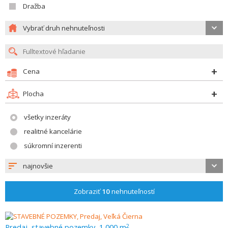
Dražba
Vybrať druh nehnuteľnosti
Cena
Plocha
všetky inzeráty
realitné kancelárie
súkromní inzerenti
najnovšie
Zobraziť
10
nehnuteľností
Predaj, stavebné pozemky, 1 000 m
2