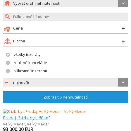
Vybrať druh nehnuteľnosti
Cena
Plocha
všetky inzeráty
realitné kancelárie
súkromní inzerenti
najnovšie
Zobraziť
5
nehnuteľností
Predaj, 3-izb. byt, 60 m
2
Veľký Meder
,
Veľký Meder
93 000,00
EUR