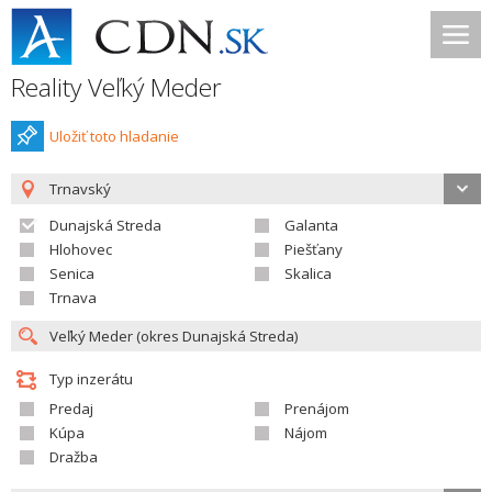
Reality Veľký Meder
Uložiť toto hladanie
Trnavský
Dunajská Streda
Galanta
Hlohovec
Piešťany
Senica
Skalica
Trnava
Typ inzerátu
Predaj
Prenájom
Kúpa
Nájom
Dražba