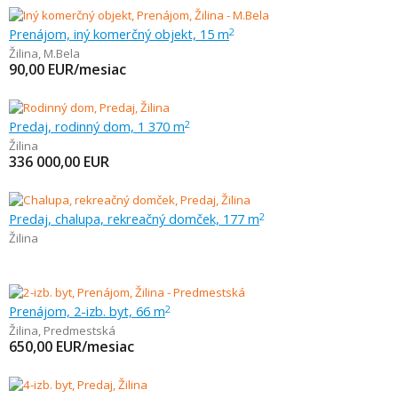
Prenájom, iný komerčný objekt, 15 m
2
Žilina
,
M.Bela
90,00
EUR/mesiac
Predaj, rodinný dom, 1 370 m
2
Žilina
336 000,00
EUR
Predaj, chalupa, rekreačný domček, 177 m
2
Žilina
Prenájom, 2-izb. byt, 66 m
2
Žilina
,
Predmestská
650,00
EUR/mesiac