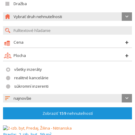
Dražba
Vybrať druh nehnuteľnosti
Cena
Plocha
všetky inzeráty
realitné kancelárie
súkromní inzerenti
najnovšie
Zobraziť
159
nehnuteľností
Predaj, 2-izb. byt, 59 m
2