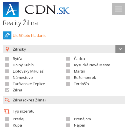
Reality Žilina
Uložiť toto hladanie
Žilinský
Bytča
Čadca
Dolný Kubín
Kysucké Nové Mesto
Liptovský Mikuláš
Martin
Námestovo
Ružomberok
Turčianske Teplice
Tvrdošín
Žilina
Typ inzerátu
Predaj
Prenájom
Kúpa
Nájom