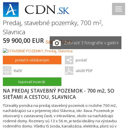
Predaj, stavebné pozemky, 700 m
,
2
Slavnica
59 900,00 EUR
navrhnúť cenu
Zobraziť 3 fotografie v galérii
pridať k obľúbeným
poslať
tlačiť
uložiť PDF
topovať inzerát
NA PREDAJ STAVEBNÝ POZEMOK - 700 m2, SO
SIEŤAMI A CESTOU, SLAVNICA
TUreality ponúka na predaj stavebný pozemok o rozlohe 700 m2,
nachádzajúci sa v príjemnej obci Slávnica, okr. Ilava. Pozemok je
situovaný v zastavanej časti, v intraviláne, okolo sa nachádzajú
rodinné domy. Rozmery sú 13 x 56 m, je teda ideálny na výstavbu
rodinného domu. Všetky IS (voda, kanalizácia, elektrika, plyn) sú v