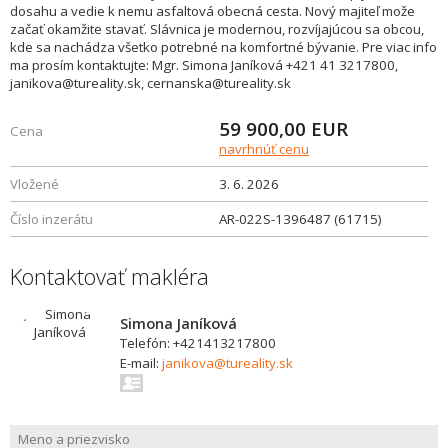
dosahu a vedie k nemu asfaltová obecná cesta. Nový majiteľ može
začať okamžite stavať. Slávnica je modernou, rozvíjajúcou sa obcou,
kde sa nachádza všetko potrebné na komfortné bývanie. Pre viac info
ma prosím kontaktujte: Mgr. Simona Janíková +421 41 3217800,
janikova@tureality.sk, cernanska@tureality.sk
59 900,00
EUR
Cena
navrhnúť cenu
Vložené
3. 6. 2026
Číslo inzerátu
AR-022S-1396487 (61715)
Kontaktovať makléra
Simona Janíková
Telefón: +421413217800
E-mail:
janikova@tureality.sk