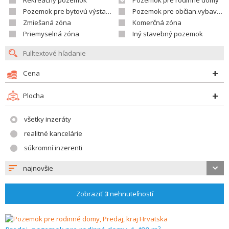
Rekreačný pozemok
Pozemok pre rodinné domy
Pozemok pre bytovú výstavbu
Pozemok pre občian.vybavenosť
Zmiešaná zóna
Komerčná zóna
Priemyselná zóna
Iný stavebný pozemok
Cena
Plocha
všetky inzeráty
realitné kancelárie
súkromní inzerenti
najnovšie
Zobraziť
3
nehnuteľností
2