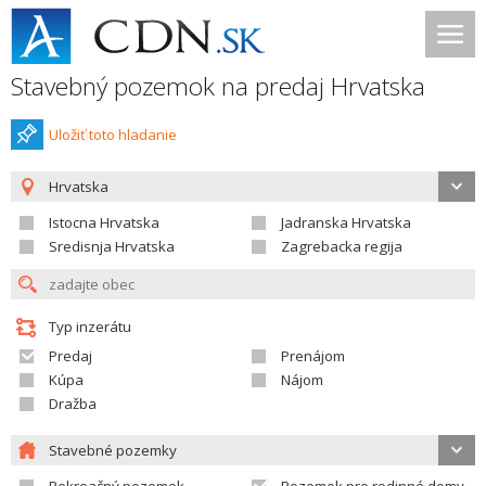
Stavebný pozemok na predaj Hrvatska
Uložiť toto hladanie
Hrvatska
Istocna Hrvatska
Jadranska Hrvatska
Sredisnja Hrvatska
Zagrebacka regija
Typ inzerátu
Predaj
Prenájom
Kúpa
Nájom
Dražba
Stavebné pozemky