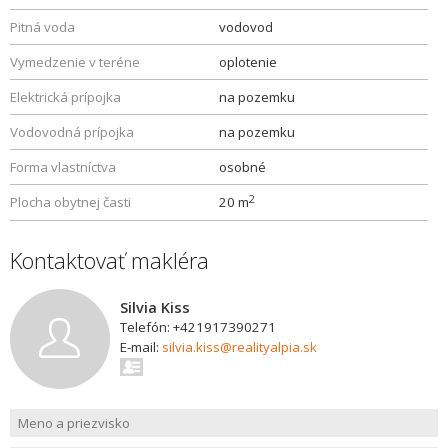
Pitná voda
vodovod
Vymedzenie v teréne
oplotenie
Elektrická prípojka
na pozemku
Vodovodná prípojka
na pozemku
Forma vlastníctva
osobné
2
Plocha obytnej časti
20 m
Kontaktovať makléra
Silvia Kiss
Telefón: +421917390271
E-mail:
silvia.kiss@realityalpia.sk