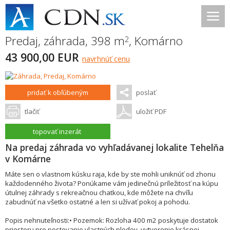
Predaj, záhrada, 398 m
,
Komárno
2
43 900,00 EUR
navrhnúť cenu
pridať k obľúbeným
poslať
tlačiť
uložiť PDF
topovať inzerát
Na predaj záhrada vo vyhľadávanej lokalite Tehelňa
v Komárne
Máte sen o vlastnom kúsku raja, kde by ste mohli uniknúť od zhonu
každodenného života? Ponúkame vám jedinečnú príležitosť na kúpu
útulnej záhrady s rekreačnou chatkou, kde môžete na chvíľu
zabudnúť na všetko ostatné a len si užívať pokoj a pohodu.
Popis nehnuteľnosti:• Pozemok: Rozloha 400 m2 poskytuje dostatok
priestoru pre pestovanie vlastných plodov, vytvorenie krásnej