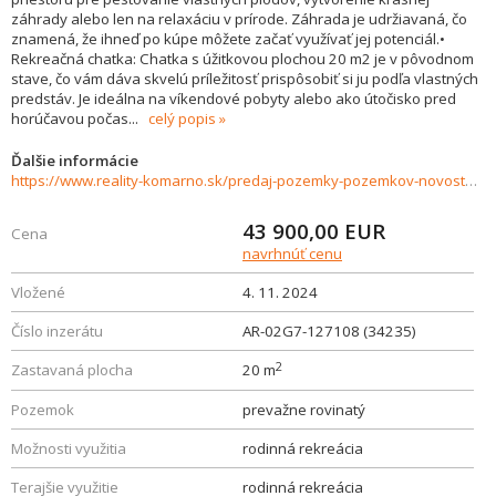
záhrady alebo len na relaxáciu v prírode. Záhrada je udržiavaná, čo
znamená, že ihneď po kúpe môžete začať využívať jej potenciál.•
Rekreačná chatka: Chatka s úžitkovou plochou 20 m2 je v pôvodnom
stave, čo vám dáva skvelú príležitosť prispôsobiť si ju podľa vlastných
predstáv. Je ideálna na víkendové pobyty alebo ako útočisko pred
horúčavou počas
...
celý popis
Ďalšie informácie
https://www.reality-komarno.sk/predaj-pozemky-pozemkov-novostavby/Na-predaj-zahrada-vo-vyhladavanej-lokalite-Tehelna-v-Komarne-34235/?utm_source=areality&utm_medium=xml&utm_term=34235&utm_content=chalupa&utm_campaign=portaly
43 900,00
EUR
Cena
navrhnúť cenu
Vložené
4. 11. 2024
Číslo inzerátu
AR-02G7-127108 (34235)
2
Zastavaná plocha
20 m
Pozemok
prevažne rovinatý
Možnosti využitia
rodinná rekreácia
Terajšie využitie
rodinná rekreácia