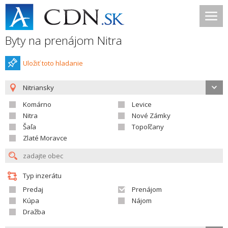
Byty na prenájom Nitra
Uložiť toto hladanie
Nitriansky
Komárno
Levice
Nitra
Nové Zámky
Šaľa
Topoľčany
Zlaté Moravce
Typ inzerátu
Predaj
Prenájom
Kúpa
Nájom
Dražba