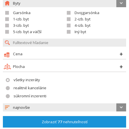
Byty
Garsónka
Dvojgarsónka
1-izb. byt
2-izb. byt
3-izb. byt
4-izb. byt
5-izb. byt a väčší
Iný byt
Cena
Plocha
všetky inzeráty
realitné kancelárie
súkromní inzerenti
najnovšie
Zobraziť
77
nehnuteľností