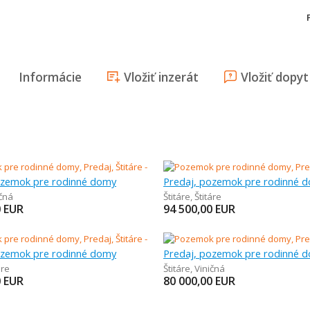
Informácie
Vložiť inzerát
Vložiť dopyt
ozemok pre rodinné domy
Predaj, pozemok pre rodinné 
ičná
Štitáre
,
Štitáre
0
EUR
94 500,00
EUR
ozemok pre rodinné domy
Predaj, pozemok pre rodinné 
áre
Štitáre
,
Viničná
0
EUR
80 000,00
EUR