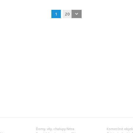
1
20
Domy, vily, chalupy Nitra
Komerčné objekt