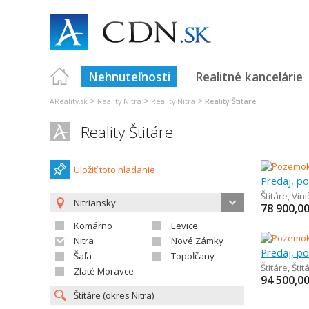
Nehnuteľnosti
Realitné kancelárie
>
>
>
AReality.sk
Reality Nitra
Reality Nitra
Reality Štitáre
Reality Štitáre
Uložiť toto hladanie
Predaj, p
Štitáre
,
Vin
Nitriansky
78 900,0
Komárno
Levice
Nitra
Nové Zámky
Predaj, p
Šaľa
Topoľčany
Štitáre
,
Štit
Zlaté Moravce
94 500,0