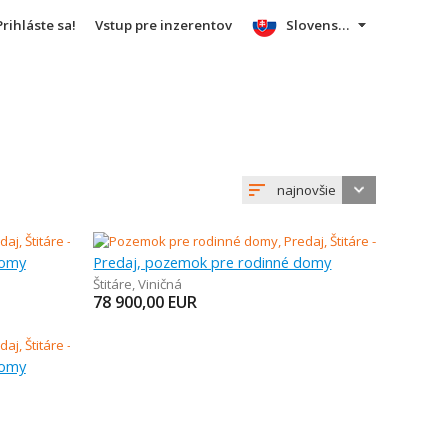
Prihláste sa!
Vstup pre inzerentov
Slovensky
najnovšie
domy
Predaj, pozemok pre rodinné domy
Štitáre
,
Viničná
78 900,00
EUR
domy