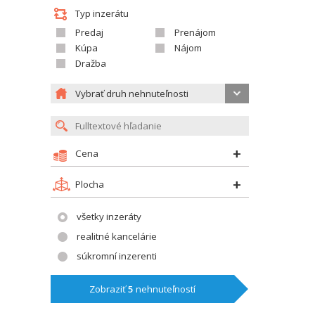
Typ inzerátu
Predaj
Prenájom
Kúpa
Nájom
Dražba
Vybrať druh nehnuteľnosti
Cena
Plocha
všetky inzeráty
realitné kancelárie
súkromní inzerenti
Zobraziť
5
nehnuteľností